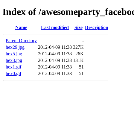
Index of /awesomeparty_facebo
Name
Last modified
Size
Description
Parent Directory
-
hex29.jpg
2012-04-09 11:38
327K
hex5.jpg
2012-04-09 11:38
26K
hex3.jpg
2012-04-09 11:38
131K
hex1.gif
2012-04-09 11:38
51
hex0.gif
2012-04-09 11:38
51